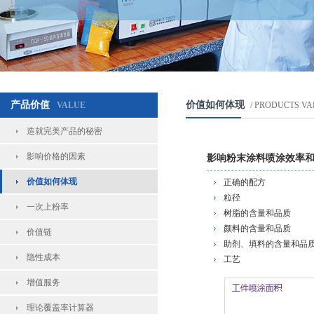
产品价值
价值如何体现
VALUE
/ PRODUCTS VA
造就完美产品的秘密
影响价格的因素
影响粉末涂料喷涂效率
价值如何体现
正确的配方
粒径
一次上粉率
树脂的含量和品质
颜料的含量和品质
价值链
助剂、填料的含量和品
隐性成本
工艺
增值服务
理论覆盖率计算器