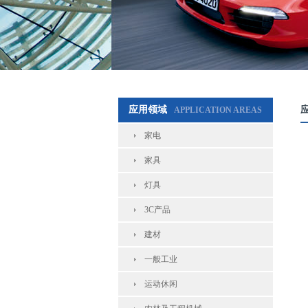
应用领域
APPLICATION AREAS
家电
家具
灯具
3C产品
建材
一般工业
运动休闲