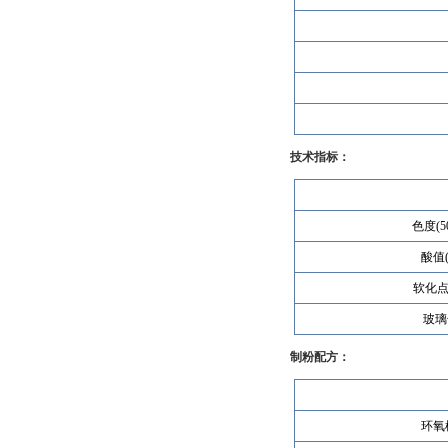
技术指标：
色度(5
酸值(
软化点
玻璃
制粉配方：
环氧树