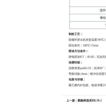
流平剂
增光剂
制粉工艺：
双螺杆挤出机夹套温度100℃±5；
固化条件：180℃×15min
喷涂方法条件：
静电喷涂KV：40-60；无油无锈
涂膜性能：
涂膜厚度μm60±10；光泽60°
弯曲试验≤6mm；耐冲击强度50k
包装与存储：
聚乙烯内衬包装，每袋净重25
上一篇：聚酯树脂系列CM-2