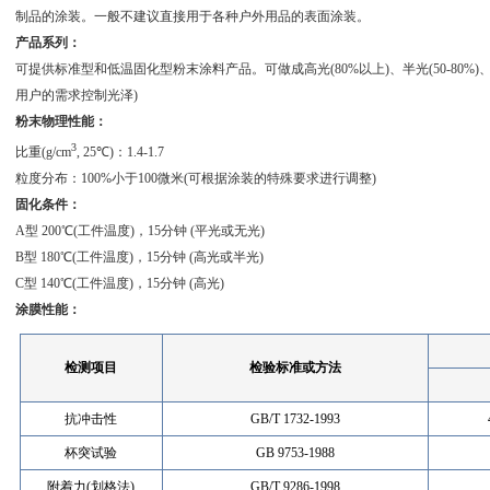
制品的涂装。一般不建议直接用于各种户外用品的表面涂装。
产品系列：
可提供标准型和低温固化型粉末涂料产品。可做成高光(80%以上)、半光(50-80%)、平光
用户的需求控制光泽)
粉末物理性能：
3
比重(g/cm
, 25℃)：1.4-1.7
粒度分布：100%小于100微米(可根据涂装的特殊要求进行调整)
固化条件：
A型 200℃(工件温度)，15分钟 (平光或无光)
B型 180℃(工件温度)，15分钟 (高光或半光)
C型 140℃(工件温度)，15分钟 (高光)
涂膜性能：
检测项目
检验标准或方法
抗冲击性
GB/T 1732-1993
杯突试验
GB 9753-1988
附着力(划格法)
GB/T 9286-1998