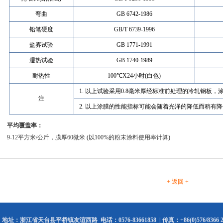
弯曲
GB 6742-1986
铅笔硬度
GB/T 6739-1996
盐雾试验
GB 1771-1991
湿热试验
GB 1740-1989
耐热性
100℃X24小时(白色)
1. 以上试验采用0.8毫米厚经标准前处理的冷轧钢板，涂
注
2. 以上涂膜的性能指标可能会随着光泽的降低而稍有
平均覆盖率：
9-12平方米/公斤，膜厚60微米 (以100%的粉末涂料使用率计算)
+ 返回 +
地址：浙江省天台县平桥镇友谊西路 电话：0576-83661858 | 传真：+86(0)576/8366 2