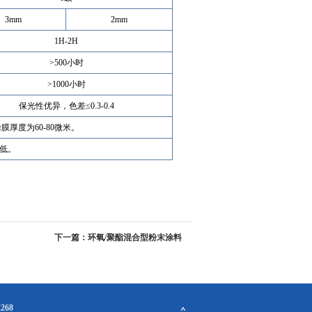
3mm
2mm
1H-2H
>500小时
>1000小时
保光性优异，色差≤0.3-0.4
膜厚度为60-80微米。
降低。
下一篇：环氧/聚酯混合型粉末涂料
268